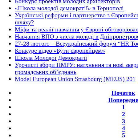
Конкурс проектів молодих архітекторів
«Школа молодої демократії» в Тернополі
Українські реформи і партнерство з Європей
шляху?
Міфи та реалії навчання у Європі обговорювал
Навчання ВПО з числа молоді в Дніпропетров
27-28 лютого – Всеукраїнський форум “HR Toda
Конкурс відео «Бути європейцем»
Школа Молодої Демократії
Урочисті збори НМРУ: натхнення та нові зве
громадських об’єднань
Model European Union Strasbourg (MEUS) 201
Початок
Попередн
1
2
3
4
5