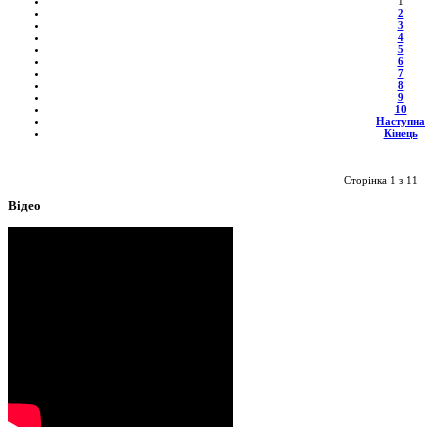
1
2
3
4
5
6
7
8
9
10
Наступна
Кінець
Сторінка 1 з 11
Відео