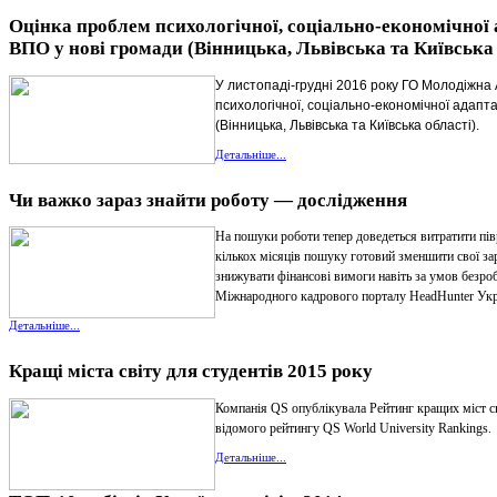
Оцінка проблем психологічної, соціально-економічної ад
ВПО у нові громади (Вінницька, Львівська та Київська 
У листопаді-грудні 2016 року ГО Молодіжна
психологічної, соціально-економічної адаптац
(Вінницька, Львівська та Київська області).
Детальніше...
Чи важко зараз знайти роботу — дослідження
На пошуки роботи тепер доведеться витратити пів
кількох місяців пошуку готовий зменшити свої зар
знижувати фінансові вимоги навіть за умов безроб
Міжнародного кадрового порталу HeadHunter Укр
Детальніше...
Кращі міста світу для студентів 2015 року
Компанія QS опублікувала Рейтинг кращих міст св
відомого рейтингу QS World University Rankings.
Детальніше...