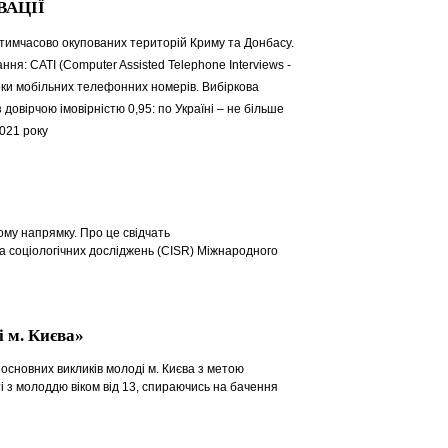
ВАЦІЇ
ім тимчасово окупованих територій Криму та Донбасу.
ня: CATI (Computer Assisted Telephone Interviews -
рки мобільних телефонних номерів. Вибіркова
овірчою імовірністю 0,95: по Україні – не більше
2021 року
ому напрямку. Про це свідчать
 соціологічних досліджень (CISR) Міжнародного
 м. Києва»
сновних викликів молоді м. Києва з метою
і з молоддю віком від 13, спираючись на бачення