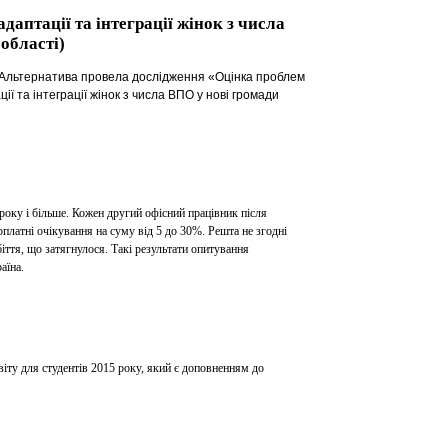
аптації та інтеграції жінок з числа
області)
 Альтернатива провела дослідження «
Оцінка проблем
ії та інтеграції жінок з числа ВПО у нові громади
року і більше. Кожен другий офісний працівник після
платні очікування на суму від 5 до 30%. Решта не згодні
іття, що затягнулося. Такі результати опитування
аїна.
іту для студентів 2015 року, який є доповненням до