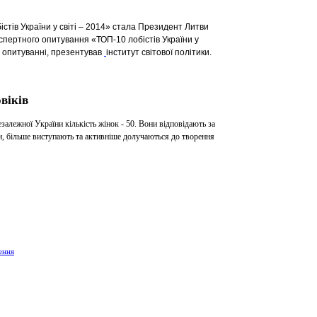
тів України у світі – 2014» стала Президент Литви
кспертного опитування
«ТОП-10 лобістів України у
 опитуванні,
презентував
інститут світової політики.
віків
залежної України кількість жінок - 50. Вони відповідають за
и, більше виступають та активніше долучаються до творення
ення