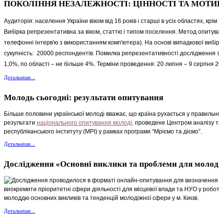
ПОКОЛІННЯ НЕЗАЛЕЖНОСТІ: ЦІННОСТІ ТА МОТИ
Аудиторія: населення України віком від 16 років і старші в усіх областях, кр
Вибірка репрезентативна за віком, статтю і типом поселення. Метод опитуван
телефонні інтерв'ю з використанням комп'ютера). На основі випадкової вибі
сукупність: 20000 респондентів. Помилка репрезентативності дослідження з д
1,0%, по області – не більше 4%. Терміни проведення: 20 липня – 9 серпня 
Детальніше...
Молодь сьогодні: результати опитування
Більше половини української молоді вважає, що країна рухається у правильн
результати
національного опитування молоді,
проведене Центром аналізу та
республіканського інституту (МРІ) у рамках програми “Мріємо та діємо”.
Детальніше...
Дослідження «Основні виклики та проблеми для молоді
Дослідження проводилося в форматі онлайн-опитування для визначення о
виокремити пріоритетні сфери діяльності для місцевої влади та НУО у робот
молоддю основних викликів та тенденцій молодіжної сфери у м. Києві.
Детальніше...