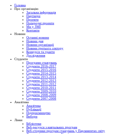
Головна
Про організацію
Загальна інформація
Партнери
Проекти
Попередні проекти
Ми у ЗМІ
Контакти
Новини
Останні новини
Новини дня
Новини організації
Новини третього сектору
Конкурси та гранти
Дослідження
Студенти
Програми стажувань
Студенти 2016-2017
Студенти 2015-2016
Студенти 2014-2015
Студенти 2013-2014
Студенти 2012-2013
Студенти 2011-2012
Студенти 2010-2011
Студенти 2009-2010
Студенти 2008-2009
Студенти 2007-2008
Аналітика
Аналітика
Публікації
Підприємництво
Вибори
Лінки
Бібліотеки
Веб-ресурси з навчальних програм
Веб-сторінки програм стажувань у Парламентах світу