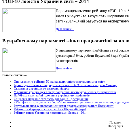
ТОП-10 лобістів України в світі – 2014
Переможцем сьомого рейтингу «ТОП–10 лобіс
Даля Грібаускайте. Результати щорічного е
світі - 2014»
, який базується на експертному
Детальніше...
В українському парламенті жінки працьовитіші за чоло
У нинішньому парламенті найбільша за всі роки не
гуманітарний блок роботи Верховної Ради Україн
законопроектів.
Детальніше...
Більше статтей...
Оприлюднено рейтинг 50 найкращих університетських міст світу
Країни, де хотілося б народитися та жити: 60% опитаних обрали Україну
Ставлення українців до світових лідерів
У рейтинг кращих вузів світу потрапили шість українських університетів
Найбільш незвичайні прохання українських керівників
Соціальні мережі є загрозою для водіїв - дослідження
72% офісних працівників в Україні не можуть працювати через новини, – дослідж
Результати аналізу правозахисниками програм кандидатів у Президенти
Рейтинг: найкраща освіта у світі - в Південній Кореї
Рейтинг вишів України за показниками Scopus - 2014
Початок
Попередня