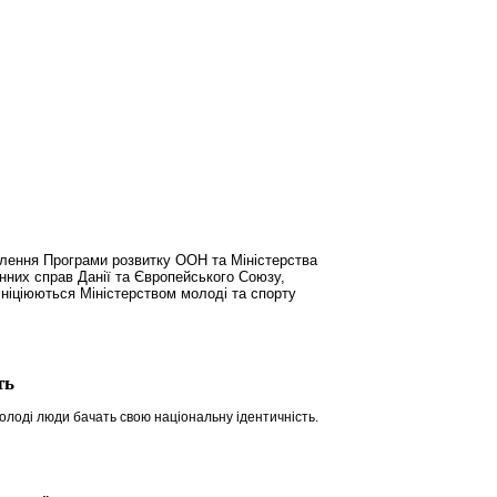
влення Програми розвитку ООН та Міністерства
онних справ Данії та Європейського Союзу,
ініціюються Міністерством молоді та спорту
ть
молоді люди бачать свою національну ідентичність.