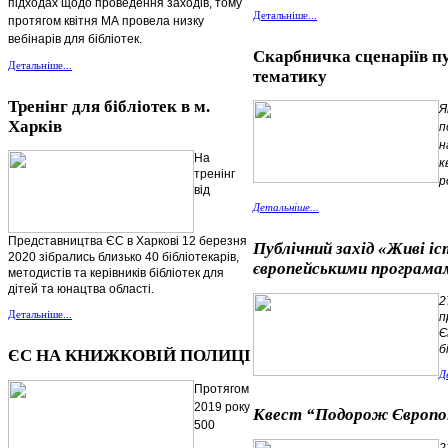
підходах щодо проведення заходів, тому
Детальніше...
протягом квітня МА провела низку
вебінарів для бібліотек.
Скарбничка сценаріїв пу
Детальніше...
тематику
Тренінг для бібліотек в м.
Я
Харків
п
н
На
к
тренінг
р
від
Детальніше...
Представництва ЄС в Харкові 12 березня
Публічний захід «Живі іс
2020 зібрались близько 40 бібліотекарів,
європейськими програма
методистів та керівників бібліотек для
дітей та юнацтва області.
2
Детальніше...
п
Є
б
ЄС НА КНИЖКОВІЙ ПОЛИЦІ
Д
Протягом
2019 року
Квест “Подорож Європ
500
2