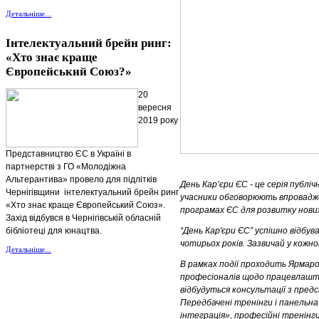
Детальніше...
Інтелектуальний брейн ринг:
«Хто знає краще
Європейський Союз?»
20
вересня
2019 року
Представництво ЄС в Україні в
партнерстві з ГО «Молодіжна
Альтерантива» провело для підлітків
День Кар’єри ЄС - це серія публі
Чернігівщини інтелектуальний брейн ринг
учасники обговорюють впровадже
«Хто знає краще Європейський Союз».
програмах ЄС для розвитку нових
Захід відбувся в Чернігівській обласній
бібліотеці для юнацтва.
“День Кар'єри ЄС” успішно відбу
чотирьох років. Зазвичай у кожно
Детальніше...
В рамках події проходить Ярмаро
професіоналів щодо працевлашту
відбудуться консультації з пре
Передбачені тренінги і панельн
інтеграція», професійні тренінги