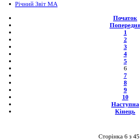
Річний Звіт МА
Початок
Попередн
1
2
3
4
5
6
7
8
9
10
Наступна
Кінець
Сторінка 6 з 45