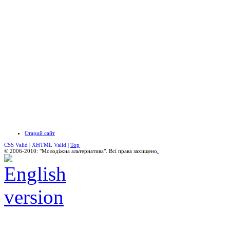
Старий сайт
CSS Valid |
XHTML Valid |
Top
© 2006-2010: "Молодіжна альтернатива". Всі права захищено
.