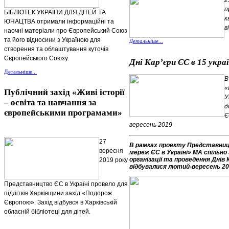
п
БІБЛІОТЕК УКРАЇНИ ДЛЯ ДІТЕЙ ТА
к
ЮНАЦТВА отримали інформаційні та
в
наочні матеріали про Європейський Союз
та його відносини з Україною для
Детальніше...
створення та облаштування куточів
Європейського Союзу.
Дні Кар’єри ЄС в 15 укра
Детальніше...
В
«
Публічний захід «Живі історії
У
– освіта та навчання за
д
європейськими програмами»
Є
вересень 2019
27
В рамках проекту Представниц
вересня
мереж ЄС в Україні» МА спільно
організації та проведення Днів 
2019 року
відбувалися лютий-вересень 2
Представництво ЄС в Україні провело для
підлітків Харківщини захід «Подорож
Європою». Захід відбувся в Харківській
обласній бібліотеці для дітей.