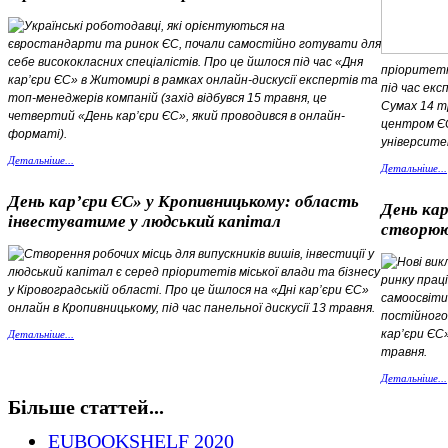
Українські роботодавці, які орієнтуються на
євростандарти та ринок ЄС, почали самостійно готувати для
себе висококласних спеціалістів. Про це йшлося під час «Дня
пріоритетн
кар’єри ЄС» в Житомирі в рамках онлайн-дискусії експертів та
під час екс
топ-менеджерів компаній (захід відбувся 15 травня, це
Сумах 14 т
четвертий «День кар’єри ЄС», який проводився в онлайн-
центром ЄС
форматі).
університе
Детальніше...
Детальніше...
День кар’єри ЄС» у Кропивницькому: область
День кар
інвестуватиме у людський капітал
створюют
Створення робочих місць для випускників вишів, інвестиції у
Нові вик
людський капітал є серед пріоритетів міської влади та бізнесу
ринку прац
у Кіровоградській області. Про це йшлося на «Дні кар’єри ЄС»
самоосвіти
онлайн в Кропивницькому, під час панельної дискусії 13 травня.
постійного
кар’єри ЄС»
Детальніше...
травня.
Детальніше...
Більше статтей...
EUBOOKSHELF 2020