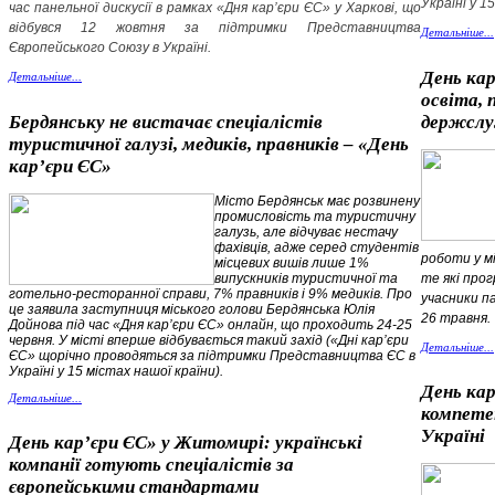
Україні у 1
час панельної дискусії в рамках «Дня кар’єри ЄС» у Харкові, що
відбувся 12 жовтня за підтримки Представництва
Детальніше...
Європейського Союзу в Україні.
День кар
Детальніше...
освіта, 
Бердянську не вистачає спеціалістів
держсл
туристичної галузі, медиків, правників – «День
кар’єри ЄС»
Місто Бердянськ має розвинену
промисловість та туристичну
галузь, але відчуває нестачу
фахівців, адже серед студентів
роботи у м
місцевих вишів лише 1%
випускників туристичної та
те які про
готельно-ресторанної справи, 7% правників і 9% медиків. Про
учасники па
це заявила заступниця міського голови Бердянська Юлія
26 травня.
Дойнова під час «Дня кар’єри ЄС» онлайн, що проходить 24-25
червня. У місті вперше відбувається такий захід («Дні кар’єри
Детальніше...
ЄС» щорічно проводяться за підтримки Представництва ЄС в
Україні у 15 містах нашої країни).
День кар
Детальніше...
компетен
Україні
День кар’єри ЄС» у Житомирі: українські
компанії готують спеціалістів за
європейськими стандартами