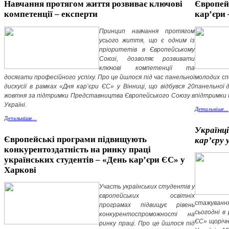
Навчання протягом життя розвиває ключові
Європей
компетенції – експерти
кар’єри 
Принцип навчання протягом
усього життя, що є одним із
пріоритетів в Європейському
Союзі, дозволяє розвивати
ключові компетенції та
досягати професійного успіху. Про це йшлося під час панельної
молодих спе
дискусії в рамках «Дня кар’єри ЄС» у Вінниці, що відбувся 20
панельної д
жовтня за підтримки Представництва Європейського Союзу в
підтримки 
Україні.
Детальніше...
Детальніше...
Українц
Європейські програми підвищують
кар’єру 
конкурентоздатність на ринку праці
українських студентів – «День кар’єри ЄС» у
Харкові
Участь українських студентів у
європейських освітніх
стажуванн
програмах підвищує рівень
сьогодні в
конкурентоспроможності на
ЄС» щорічн
ринку праці. Про це йшлося під