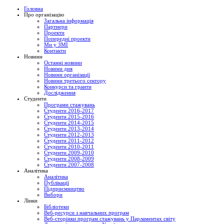
Головна
Про організацію
Загальна інформація
Партнери
Проекти
Попередні проекти
Ми у ЗМІ
Контакти
Новини
Останні новини
Новини дня
Новини організації
Новини третього сектору
Конкурси та гранти
Дослідження
Студенти
Програми стажувань
Студенти 2016-2017
Студенти 2015-2016
Студенти 2014-2015
Студенти 2013-2014
Студенти 2012-2013
Студенти 2011-2012
Студенти 2010-2011
Студенти 2009-2010
Студенти 2008-2009
Студенти 2007-2008
Аналітика
Аналітика
Публікації
Підприємництво
Вибори
Лінки
Бібліотеки
Веб-ресурси з навчальних програм
Веб-сторінки програм стажувань у Парламентах світу