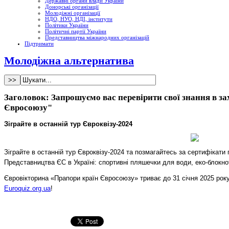
Державні органи влади України
Донорські організації
Молодіжні організації
НДО, НУО, НДІ, інститути
Політики України
Політичні партії України
Представництва міжнародних організацій
Підтримати
Молодіжна альтернатива
Заголовок: Запрошуємо вас перевірити свої знання в з
Євросоюзу"
Зіграйте в останній тур Євроквізу-2024
Зіграйте в останній тур Євроквізу-2024 та позмагайтесь за сертифікати 
Представництва ЄС в Україні: спортивні пляшечки для води, еко-блокно
Євровікторина «Прапори країн Євросоюзу» триває до 31 січня 2025 року
Euroquiz.org.ua
!