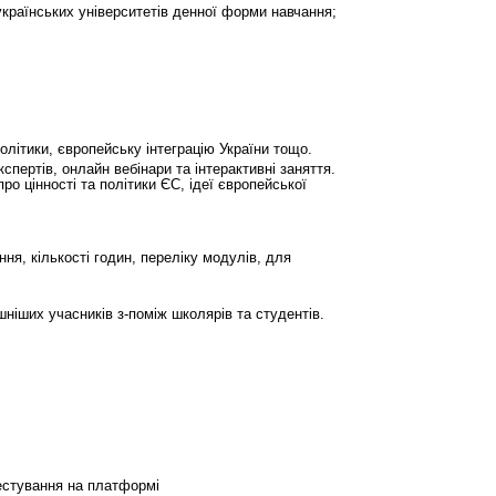
українських університетів денної форми навчання;
політики, європейську інтеграцію України тощо.
спертів, онлайн вебінари та інтерактивні заняття.
ро цінності та політики ЄС, ідеї європейської
ня, кількості годин, переліку модулів, для
шніших учасників з-поміж школярів та студентів.
тестування на платформі