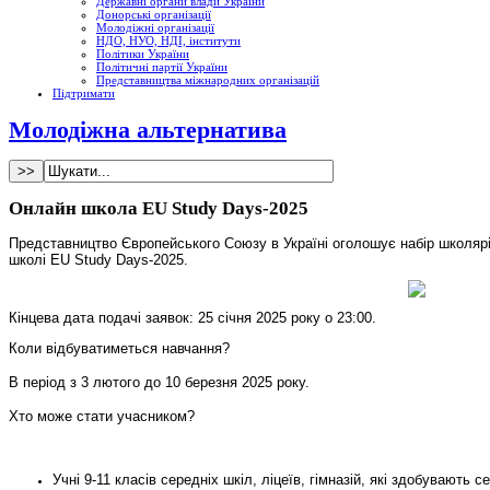
Державні органи влади України
Донорські організації
Молодіжні організації
НДО, НУО, НДІ, інститути
Політики України
Політичні партії України
Представництва міжнародних організацій
Підтримати
Молодіжна альтернатива
Онлайн школа EU Study Days-2025
Представництво Європейського Союзу
в Україні оголошує набір школярі
школі EU Study Days-2025.
Кінцева дата подачі заявок: 25 січня 2025 року о 23:00.
Коли відбуватиметься навчання?
В період з 3 лютого до 10 березня 2025 року.
Хто може стати учасником?
Учні 9-11 класів середніх шкіл, ліцеїв, гімназій, які здобувають с