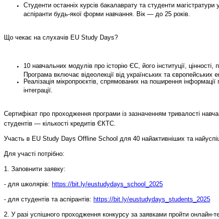
Студенти останніх курсів бакалаврату та студенти магістратури 
аспіранти будь-якої форми навчання. Вік — до 25 років.
Що чекає на слухачів EU Study Days?
10 навчальних модулів про історію ЄС, його інституції, цінності, 
Програма включає відеолекції від українських та європейських ек
Реалізація мікропроєктів, спрямованих на поширення інформації п
інтеграції.
Сертифікат про проходження програми із зазначенням тривалості навчан
студентів — кількості кредитів ЄКТС.
Участь в EU Study Days Offline School для 40 найактивніших та найуспі
Для участі потрібно:
1. Заповнити заявку:
- для школярів:
https://bit.ly/eustudydays_school_2025
- для студентів та аспірантів:
https://bit.ly/eustudydays_students_2025
2. У разі успішного проходження конкурсу за заявками пройти онлайн-