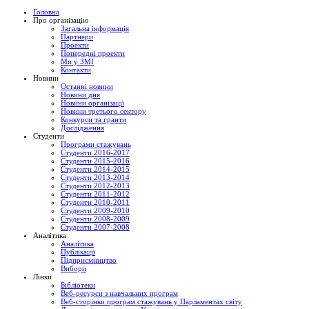
Головна
Про організацію
Загальна інформація
Партнери
Проекти
Попередні проекти
Ми у ЗМІ
Контакти
Новини
Останні новини
Новини дня
Новини організації
Новини третього сектору
Конкурси та гранти
Дослідження
Студенти
Програми стажувань
Студенти 2016-2017
Студенти 2015-2016
Студенти 2014-2015
Студенти 2013-2014
Студенти 2012-2013
Студенти 2011-2012
Студенти 2010-2011
Студенти 2009-2010
Студенти 2008-2009
Студенти 2007-2008
Аналітика
Аналітика
Публікації
Підприємництво
Вибори
Лінки
Бібліотеки
Веб-ресурси з навчальних програм
Веб-сторінки програм стажувань у Парламентах світу