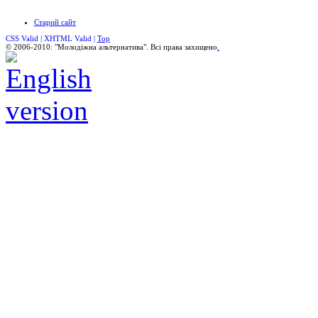
Старий сайт
CSS Valid |
XHTML Valid |
Top
© 2006-2010: "Молодіжна альтернатива". Всі права захищено
.