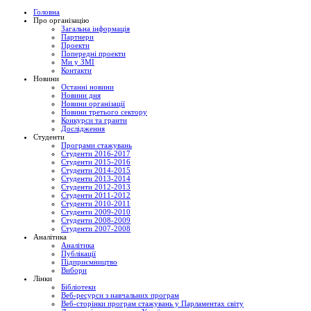
Головна
Про організацію
Загальна інформація
Партнери
Проекти
Попередні проекти
Ми у ЗМІ
Контакти
Новини
Останні новини
Новини дня
Новини організації
Новини третього сектору
Конкурси та гранти
Дослідження
Студенти
Програми стажувань
Студенти 2016-2017
Студенти 2015-2016
Студенти 2014-2015
Студенти 2013-2014
Студенти 2012-2013
Студенти 2011-2012
Студенти 2010-2011
Студенти 2009-2010
Студенти 2008-2009
Студенти 2007-2008
Аналітика
Аналітика
Публікації
Підприємництво
Вибори
Лінки
Бібліотеки
Веб-ресурси з навчальних програм
Веб-сторінки програм стажувань у Парламентах світу