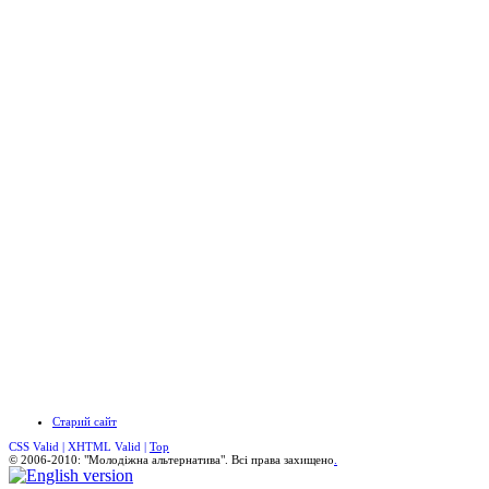
Старий сайт
CSS Valid |
XHTML Valid |
Top
© 2006-2010: "Молодіжна альтернатива". Всі права захищено
.