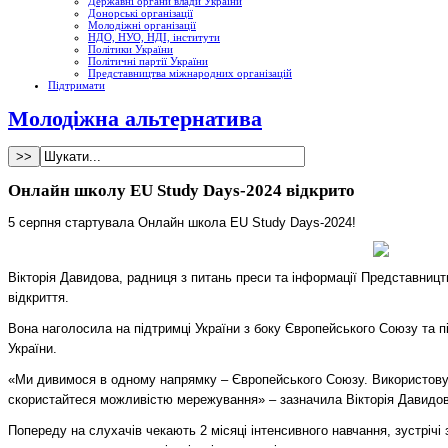
Державні органи влади України
Донорські організації
Молодіжні організації
НДО, НУО, НДІ, інститути
Політики України
Політичні партії України
Представництва міжнародних організацій
Підтримати
Молодіжна альтернатива
Онлайн школу EU Study Days-2024 відкрито
5 серпня стартувала Онлайн школа EU Study Days-2024!
Вікторія Давидова, радниця з питань преси та інформації Представництв
відкриття.
Вона наголосила на підтримці України з боку Європейського Союзу та 
України.
«Ми дивимося в одному напрямку – Європейського Союзу. Використовуйт
скористайтеся можливістю мережування» – зазначила Вікторія Давидов
Попереду на слухачів чекають 2 місяці інтенсивного навчання, зустрічі