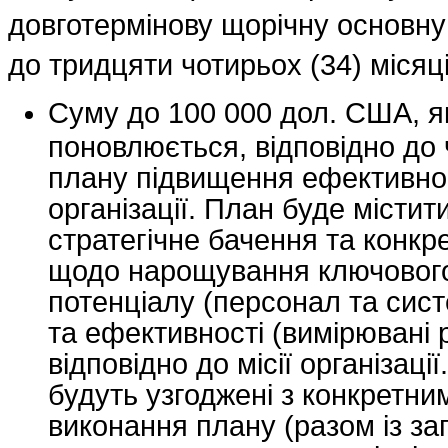
довготермінову щорічну основну
до тридцяти чотирьох (34) місяц
Суму до 100 000 дол. США, я
поновлюється, відповідно до ч
плану підвищення ефективнос
організації. План буде містит
стратегічне бачення та конкрет
щодо нарощування ключовог
потенціалу (персонал та сис
та ефективності (вимірювані 
відповідно до місії організаці
будуть узгоджені з конкретни
виконання плану (разом із з