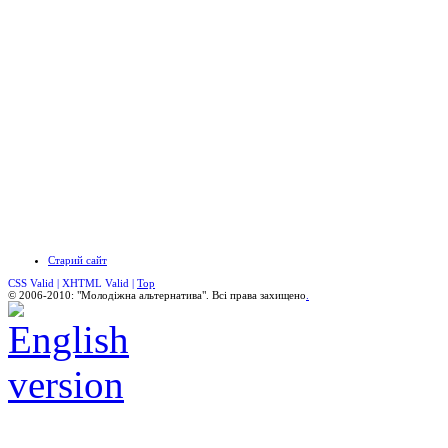
Старий сайт
CSS Valid |
XHTML Valid |
Top
© 2006-2010: "Молодіжна альтернатива". Всі права захищено
.